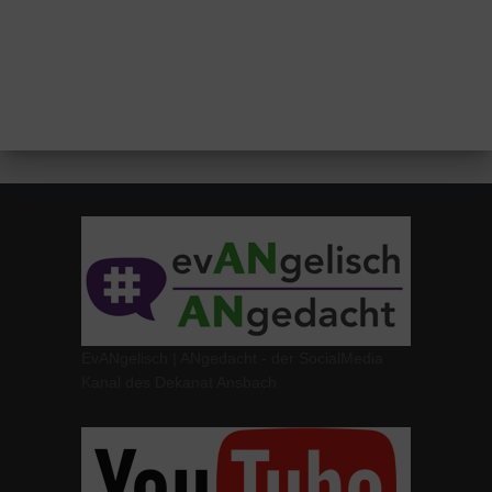
EvANgelisch | ANgedacht - der SocialMedia
Kanal des Dekanat Ansbach