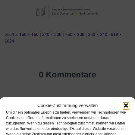
Größe:
150 × 150
|
240 × 300
|
750 × 938
|
360 × 240
|
819 ×
1024
0 Kommentare
Schreibe einen Kommentar
Cookie-Zustimmung verwalten
Um dir ein optimales Erlebnis zu bieten, verwenden wir Technologien wie
Cookies, um Geräteinformationen zu speichern und/oder darauf
zuzugreifen. Wenn du diesen Technologien zustimmst, können wir Daten
Name
*
wie das Surfverhalten oder eindeutige IDs auf dieser Website verarbeiten.
Wenn du deine Zustimmung nicht erteilst oder zurückziehst, können