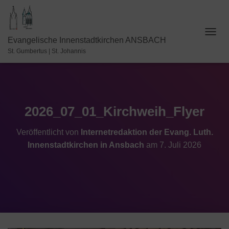
N
Evangelische Innenstadtkirchen ANSBACH
A
St. Gumbertus | St. Johannis
V
I
G
A
T
I
2026_07_01_Kirchweih_Flyer
O
N
Veröffentlicht von
Internetredaktion der Evang. Luth.
U
Innenstadtkirchen in Ansbach
am
7. Juli 2026
M
S
C
H
A
L
T
E
N