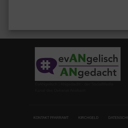
EvANgelisch | ANgedacht - der SocialMedia
Kanal des Dekanat Ansbach
KONTAKT PFARRAMT
KIRCHGELD
DATENSCH