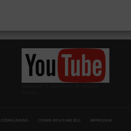
ANgedacht: St. Gumbertus - St. Johannis
Ansbach
UTZERKLÄRUNG
COOKIE-RICHTLINIE (EU)
IMPRESSUM