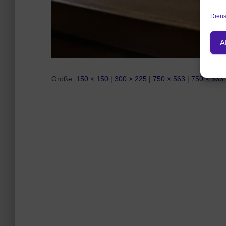
Diens
A
Größe:
150 × 150
|
300 × 225
|
750 × 563
|
750 × 563