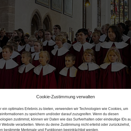
Cookie-Zustimmung verwalten
r ein optimales Erlebnis zu bieten, verwenden wir Technologien wie Cookies, um
einformationen zu speichern und/oder darauf zuzugreifen. Wenn du diesen
ologien zustimmst, können wir Daten wie das Surfverhalten oder eindeutige IDs au
r Website verarbeiten. Wenn du deine Zustimmung nicht erteilst oder zurückziehst,
n bestimmte Merkmale und Funktionen beeinträchtigt werden.