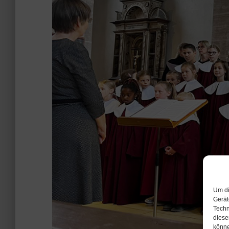
Um di
Gerät
Techn
diese
könne