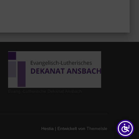
Evang.-Lutherische Dekanat Ansbach
Hestia | Entwickelt von
ThemeIsle