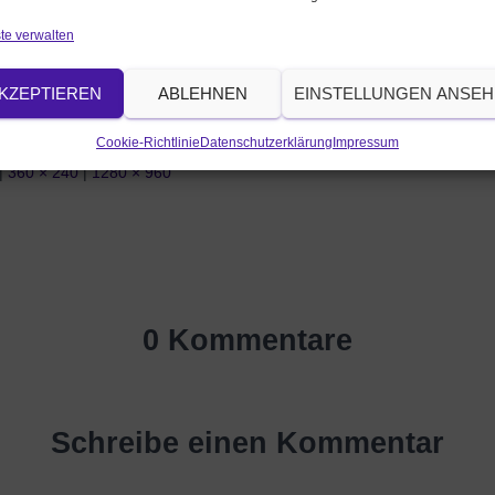
te verwalten
KZEPTIEREN
ABLEHNEN
EINSTELLUNGEN ANSE
Cookie-Richtlinie
Datenschutzerklärung
Impressum
|
360 × 240
|
1280 × 960
0 Kommentare
Schreibe einen Kommentar