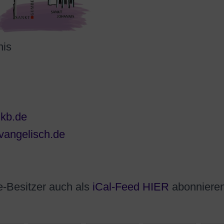
nis
lkb.de
vangelisch.de
e-Besitzer auch als
iCal-
Feed HIER
abonnieren