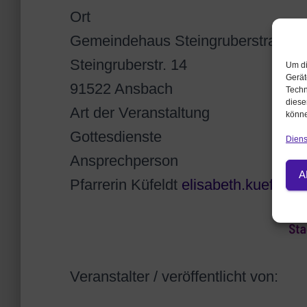
Ort
Gemeindehaus Steingruberstraße
Steingruberstr. 14
Um di
Gerät
91522 Ansbach
Techn
diese
Art der Veranstaltung
könne
Gottesdienste
Diens
Ansprechperson
A
Pfarrerin Küfeldt
elisabeth.kuefeldt
Veranstalter / veröffentlicht von: