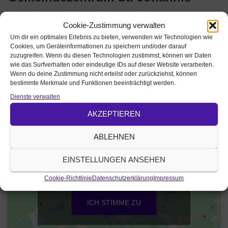
Schaitbergerstr. 6-8
Cookie-Zustimmung verwalten
91522 Ansbach
Um dir ein optimales Erlebnis zu bieten, verwenden wir Technologien wie
Cookies, um Geräteinformationen zu speichern und/oder darauf
Das Gemeindezentrum St. Johannis befindet sich auf der
zuzugreifen. Wenn du diesen Technologien zustimmst, können wir Daten
wie das Surfverhalten oder eindeutige IDs auf dieser Website verarbeiten.
Nordseite der Johanniskirche direkt gegenüber, es wird in
Wenn du deine Zustimmung nicht erteilst oder zurückziehst, können
2023 derzeit umfassend saniert und soll im Herbst neu
bestimmte Merkmale und Funktionen beeinträchtigt werden.
eröffnet werden.
Dienste verwalten
AKZEPTIEREN
ABLEHNEN
Klicke auf "Ich stimme zu", um Google maps
EINSTELLUNGEN ANSEHEN
zu aktivieren
Cookie-Richtlinie
Cookie-Richtlinie
Datenschutzerklärung
Impressum
ICH STIMME ZU