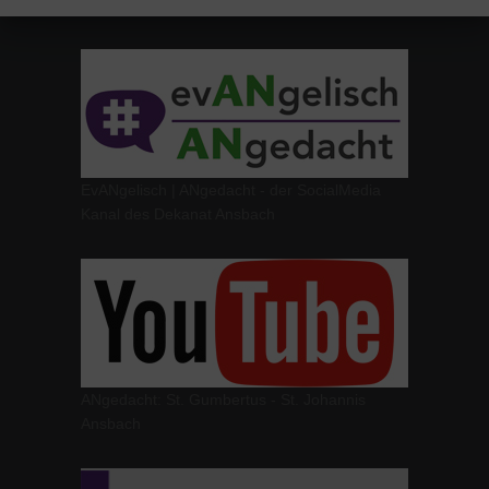
EvANgelisch | ANgedacht - der SocialMedia
Kanal des Dekanat Ansbach
ANgedacht: St. Gumbertus - St. Johannis
Ansbach