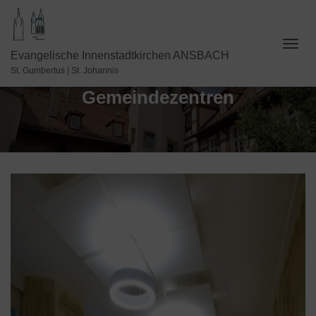
N
Evangelische Innenstadtkirchen ANSBACH
A
St. Gumbertus | St. Johannis
V
Gemeindezentren
I
G
A
T
I
O
N
U
M
S
C
H
A
L
T
E
N