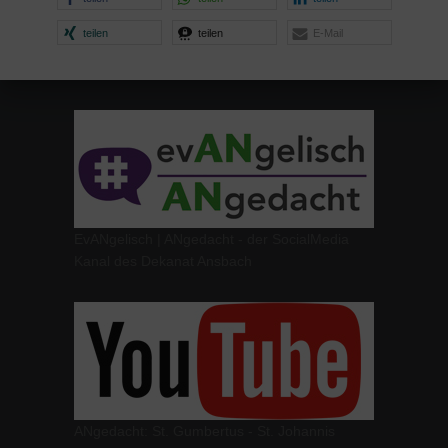
teilen
teilen
E-Mail
EvANgelisch | ANgedacht - der SocialMedia
Kanal des Dekanat Ansbach
ANgedacht: St. Gumbertus - St. Johannis