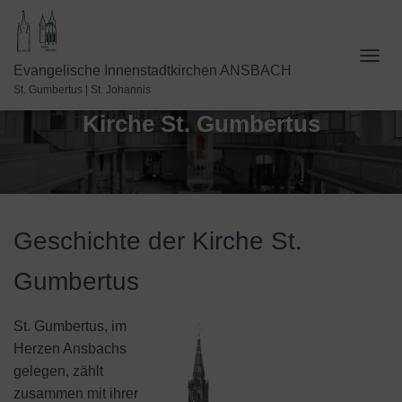
N
Evangelische Innenstadtkirchen ANSBACH
A
St. Gumbertus | St. Johannis
V
Kirche St. Gumbertus
I
G
A
T
I
O
N
Geschichte der Kirche St.
U
M
S
Gumbertus
C
H
A
St. Gumbertus, im
L
Herzen Ansbachs
T
gelegen, zählt
E
zusammen mit ihrer
N