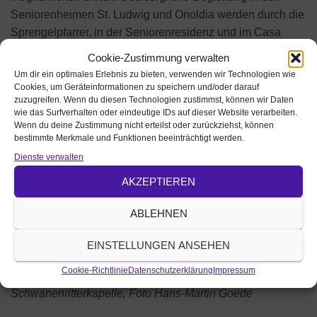
Seniorenheimen St. Ludwig und Onoldia werden durch die
Sprengelpfarrer, in der Seniorenresidenz und im Casa
Reha durch den theologischen Mitarbeiter Peter Gruber
Cookie-Zustimmung verwalten
wahrgenommen.
Um dir ein optimales Erlebnis zu bieten, verwenden wir Technologien wie
Cookies, um Geräteinformationen zu speichern und/oder darauf
zuzugreifen. Wenn du diesen Technologien zustimmst, können wir Daten
wie das Surfverhalten oder eindeutige IDs auf dieser Website verarbeiten.
Wenn du deine Zustimmung nicht erteilst oder zurückziehst, können
bestimmte Merkmale und Funktionen beeinträchtigt werden.
Dienste verwalten
AKZEPTIEREN
ABLEHNEN
EINSTELLUNGEN ANSEHEN
Cookie-Richtlinie
Datenschutzerklärung
Impressum
Schwanenritterkapelle, Foto Hans-Martin Goede