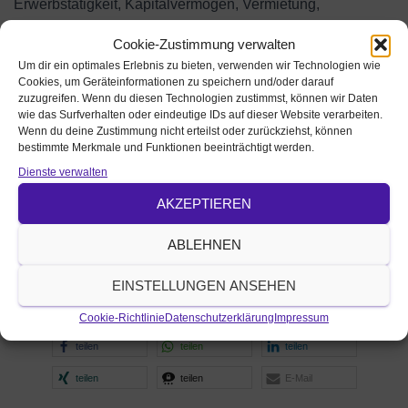
Erwerbstätigkeit, Kapitalvermögen, Vermietung,
Stipendium). Weil wir Ihr Gehalt und Ihre sonstigen
Cookie-Zustimmung verwalten
Einkünfte nicht kennen, bekommen alle volljährigen
Um dir ein optimales Erlebnis zu bieten, verwenden wir Technologien wie
Kirchenmitglieder einen Kirchgeldbescheid – Bitte stufen
Cookies, um Geräteinformationen zu speichern und/oder darauf
Sie die Höhe Ihrer Einkünfte selbst ein. Eine Tabelle zur
zuzugreifen. Wenn du diesen Technologien zustimmst, können wir Daten
wie das Surfverhalten oder eindeutige IDs auf dieser Website verarbeiten.
Einordnung des zu zahlenden Betrags je nach Höhe der
Wenn du deine Zustimmung nicht erteilst oder zurückziehst, können
Einkünfte finden Sie auf dem Kirchgeldbescheid.
bestimmte Merkmale und Funktionen beeinträchtigt werden.
Dienste verwalten
Tipp: Das Kirchgeld ist als Teil der Kirchensteuer beim
Finanzamt im Rahmen der Sonderausgaben steuerlich
AKZEPTIEREN
absetzbar!
ABLEHNEN
Weitere Informationen finden Sie auf den Seiten der
Bayerischen Landeskirche unter
www.kirche-und-geld.de
.
EINSTELLUNGEN ANSEHEN
Diese Information teilen mit
Cookie-Richtlinie
Datenschutzerklärung
Impressum
teilen
teilen
teilen
teilen
teilen
E-Mail