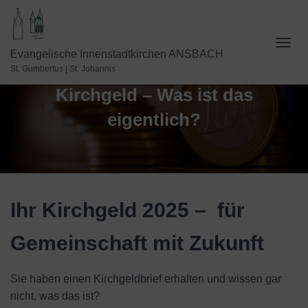
N
Evangelische Innenstadtkirchen ANSBACH
A
St. Gumbertus | St. Johannis
V
Kirchgeld – Was ist das
I
G
eigentlich?
A
T
I
O
N
U
M
Ihr Kirchgeld 2025 – für
S
C
H
Gemeinschaft mit Zukunft
A
L
T
Sie haben einen Kirchgeldbrief erhalten und wissen gar
E
nicht, was das ist?
N