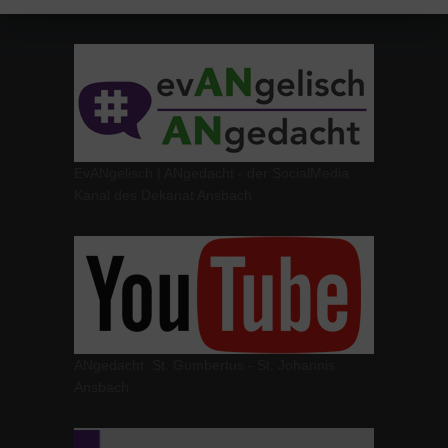
EvANgelisch | ANgedacht - der SocialMedia
Kanal des Dekanat Ansbach
ANgedacht: St. Gumbertus - St. Johannis
Ansbach