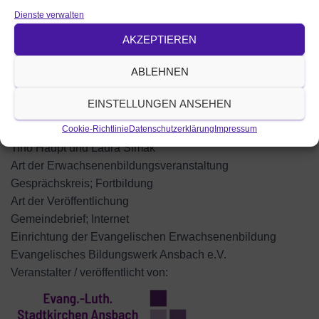
Aktuelle und grundlegende Inhalte und Fragen der
Dienste verwalten
Kindererziehung und des Familienalltags praxis- und
AKZEPTIEREN
teilnehmerorientiert in kleiner Gruppe aufbereitet: damit
werden Eltern gestärkt und Kinder befähigt.
ABLEHNEN
Die Treffen werden durchgeführt nach der pädagogischen
Konzeption für Eltern-Kind-Arbeit des EBW im Dekanat
EINSTELLUNGEN ANSEHEN
Ansbach.
Kontakt
Cookie-Richtlinie
Datenschutzerklärung
Impressum
Tino Haupt und Laura Simak
Art der Erwachsenenbildungsveranstaltung
Gesprächskreis; Fortbildung
Art der Veröffentlichung
Gemeindebrief; Internet
Einrichtung der Evangelischen Erwachsenenbildung
Evangelisches Bildungswerk Ansbach e.V.
Veranstalter / veröffentlicht von: