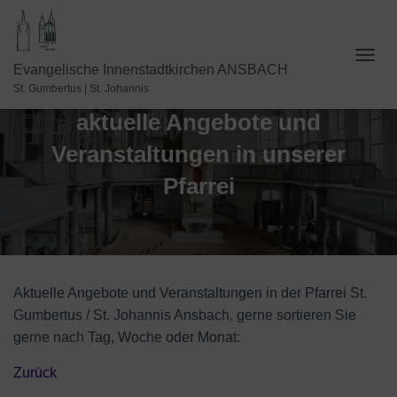
N
Evangelische Innenstadtkirchen ANSBACH
A
St. Gumbertus | St. Johannis
V
aktuelle Angebote und
I
G
Veranstaltungen in unserer
A
T
Pfarrei
I
O
N
U
M
S
C
Aktuelle Angebote und Veranstaltungen in der Pfarrei St.
H
Gumbertus / St. Johannis Ansbach, gerne sortieren Sie
A
gerne nach Tag, Woche oder Monat:
L
T
E
Zurück
N