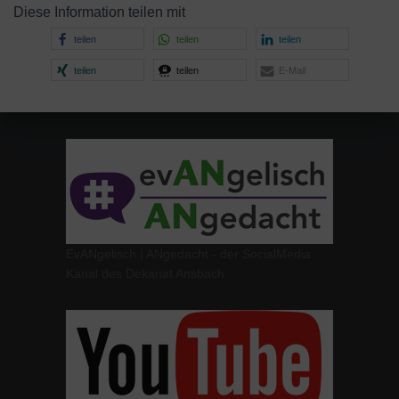
Diese Information teilen mit
teilen
teilen
teilen
teilen
teilen
E-Mail
EvANgelisch | ANgedacht - der SocialMedia
Kanal des Dekanat Ansbach