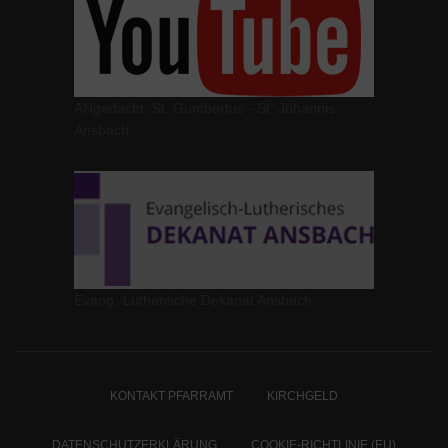
ANgedacht: St. Gumbertus - St. Johannis
Ansbach
Evang.-Lutherische Dekanat Ansbach
KONTAKT PFARRAMT
KIRCHGELD
DATENSCHUTZERKLÄRUNG
COOKIE-RICHTLINIE (EU)