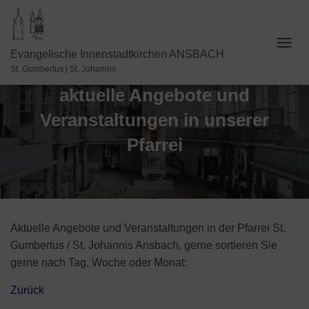
N
Evangelische Innenstadtkirchen ANSBACH
A
St. Gumbertus | St. Johannis
V
aktuelle Angebote und
I
G
Veranstaltungen in unserer
A
T
Pfarrei
I
O
N
U
M
S
C
Aktuelle Angebote und Veranstaltungen in der Pfarrei St.
H
Gumbertus / St. Johannis Ansbach, gerne sortieren Sie
A
gerne nach Tag, Woche oder Monat:
L
T
E
Zurück
N