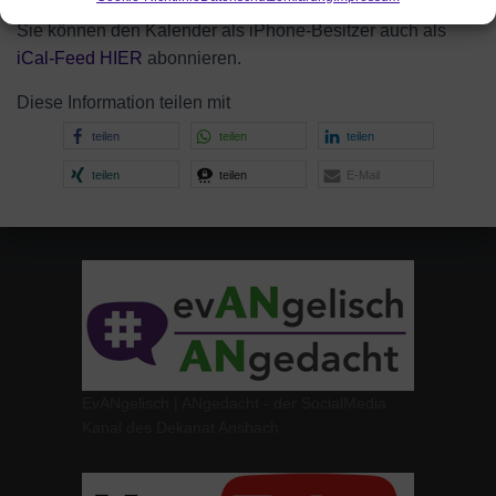
Fax 0981-9775213
Sie können den Kalender als iPhone-Besitzer auch als
iCal-
Feed HIER
abonnieren.
Diese Information teilen mit
teilen
teilen
teilen
teilen
teilen
E-Mail
EvANgelisch | ANgedacht - der SocialMedia
Kanal des Dekanat Ansbach