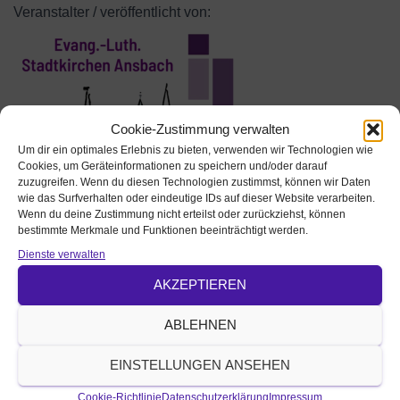
Veranstalter / veröffentlicht von:
Cookie-Zustimmung verwalten
Um dir ein optimales Erlebnis zu bieten, verwenden wir Technologien wie
Cookies, um Geräteinformationen zu speichern und/oder darauf
zuzugreifen. Wenn du diesen Technologien zustimmst, können wir Daten
wie das Surfverhalten oder eindeutige IDs auf dieser Website verarbeiten.
Wenn du deine Zustimmung nicht erteilst oder zurückziehst, können
bestimmte Merkmale und Funktionen beeinträchtigt werden.
Ansbach St. Gumbertus / St. Johannis
Dienste verwalten
AKZEPTIEREN
Johann-Sebastian-Bach-Platz 5
91522 Ansbach
ABLEHNEN
veranstaltungen.stadtkirchen-an@elkb.de
https://www.stadtkirchen-ansbach-evangelisch.de
EINSTELLUNGEN ANSEHEN
Tel. 0981-2681
Cookie-Richtlinie
Datenschutzerklärung
Impressum