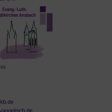
nis
lkb.de
vangelisch.de