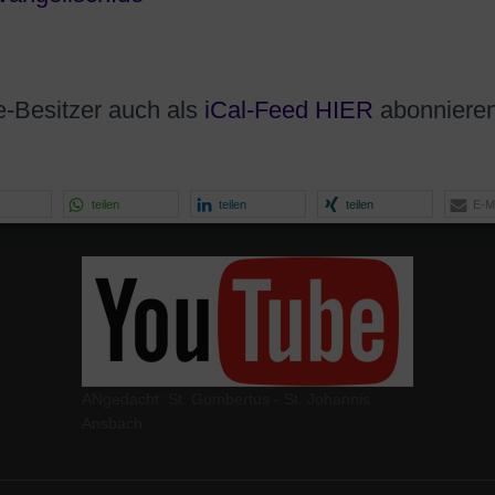
e-Besitzer auch als
iCal-
Feed HIER
abonnieren
teilen
teilen
teilen
E-Ma
ANgedacht: St. Gumbertus - St. Johannis
Ansbach