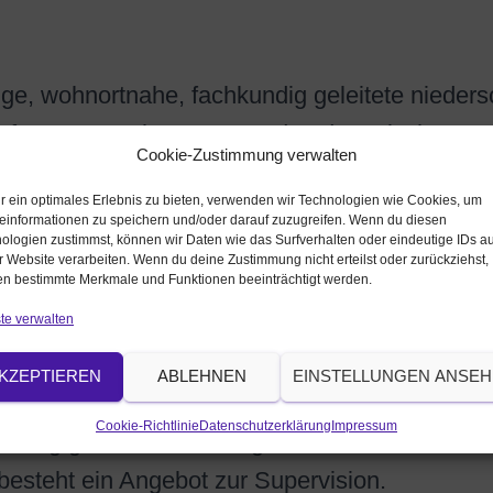
ge, wohnortnahe, fachkundig geleitete nieders
 – für Austausch, Lernen und pädagogische An
Cookie-Zustimmung verwalten
chen Inhalten und Fragen der Kinderziehung un
r ein optimales Erlebnis zu bieten, verwenden wir Technologien wie Cookies, um
nk der fachkundigen Anleitung und des Austau
einformationen zu speichern und/oder darauf zuzugreifen. Wenn du diesen
ologien zustimmst, können wir Daten wie das Surfverhalten oder eindeutige IDs au
ktische Tipps für den Familienalltag gegeben. 
r Website verarbeiten. Wenn du deine Zustimmung nicht erteilst oder zurückziehst,
n bestimmte Merkmale und Funktionen beeinträchtigt werden.
ichtlich der Förderung sozialer Bindungen und
te verwalten
h hinsichtlich von Themen wie gesunde Ernähr
ungen setzten die Schwerpunkte flexibel nach
KZEPTIEREN
ABLEHNEN
EINSTELLUNGEN ANSE
Cookie-Richtlinie
Datenschutzerklärung
Impressum
mäßig geschult. Zudem gibt es
besteht ein Angebot zur Supervision.