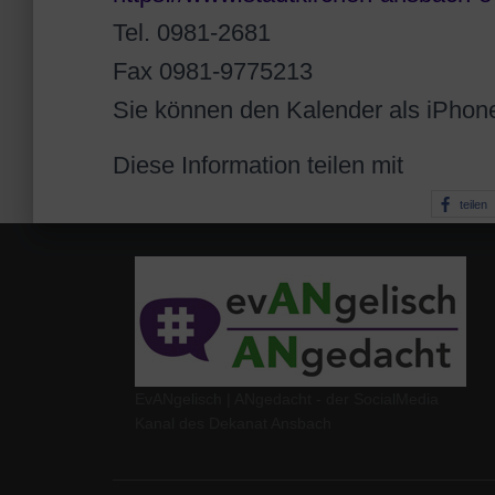
Tel. 0981-2681
Fax 0981-9775213
Sie können den Kalender als iPhon
Diese Information teilen mit
teilen
EvANgelisch | ANgedacht - der SocialMedia
Kanal des Dekanat Ansbach