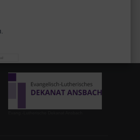
.
il
Evang.-Lutherische Dekanat Ansbach