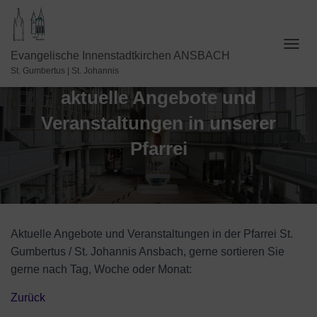
N
Evangelische Innenstadtkirchen ANSBACH
A
St. Gumbertus | St. Johannis
V
aktuelle Angebote und
I
G
Veranstaltungen in unserer
A
T
Pfarrei
I
O
N
U
M
S
C
Aktuelle Angebote und Veranstaltungen in der Pfarrei St.
H
Gumbertus / St. Johannis Ansbach, gerne sortieren Sie
A
gerne nach Tag, Woche oder Monat:
L
T
E
Zurück
N