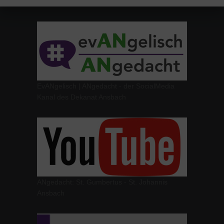
EvANgelisch | ANgedacht - der SocialMedia
Kanal des Dekanat Ansbach
ANgedacht: St. Gumbertus - St. Johannis
Ansbach