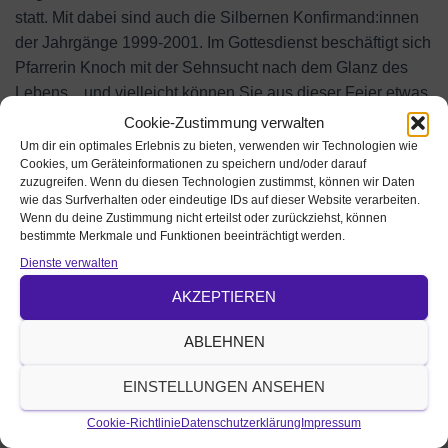
statt. Mit dabei sind auch die Silbernen Konfirmand:innen
der Jahrgänge 1999-2001. Im Gottesdienst beschäftigt sich
Pfarrerin Knoch mit der Sehnsucht nach dem Glanz des
Lebens... und vielleicht können Sie aus dieser Feier etwas
mehr Glanz in Ihr Leben mitnehmen. Wer möchte, hat die
Cookie-Zustimmung verwalten
Möglichkeit zur persönlichen Segnung und zum
Um dir ein optimales Erlebnis zu bieten, verwenden wir Technologien wie
Cookies, um Geräteinformationen zu speichern und/oder darauf
Abendmahl.
zuzugreifen. Wenn du diesen Technologien zustimmst, können wir Daten
Musikalisch begleitet wird die Feier von Ulrike Koch.
wie das Surfverhalten oder eindeutige IDs auf dieser Website verarbeiten.
Wenn du deine Zustimmung nicht erteilst oder zurückziehst, können
bestimmte Merkmale und Funktionen beeinträchtigt werden.
Die Silbernen Konfirmand:innen treffen sich vorab bereits
Dienste verwalten
um 15 Uhr im Gemeindezentrum Beringershof zum
Kaffeetrinken und gemeinsamen Austausch.
AKZEPTIEREN
Art der Veranstaltung
ABLEHNEN
Gottesdienste
Ansprechperson
EINSTELLUNGEN ANSEHEN
Pfarrerin Knoch
doerte.knoch@elkb.de
Veranstalter / veröffentlicht von:
Cookie-Richtlinie
Datenschutzerklärung
Impressum