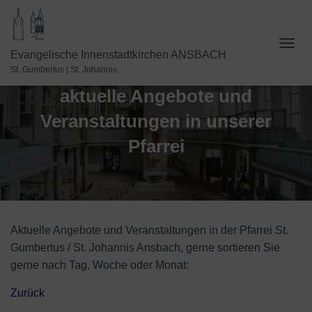
N
Evangelische Innenstadtkirchen ANSBACH
A
St. Gumbertus | St. Johannis
V
aktuelle Angebote und
I
G
Veranstaltungen in unserer
A
T
Pfarrei
I
O
N
U
M
S
C
Aktuelle Angebote und Veranstaltungen in der Pfarrei St.
H
Gumbertus / St. Johannis Ansbach, gerne sortieren Sie
A
gerne nach Tag, Woche oder Monat:
L
T
E
Zurück
N