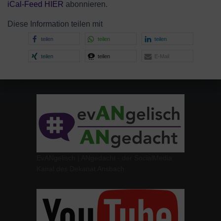
iCal-
Feed HIER
abonnieren.
Diese Information teilen mit
teilen
teilen
teilen
teilen
teilen
E-Mail
EvANgelisch | ANgedacht - der SocialMedia
Kanal des Dekanat Ansbach