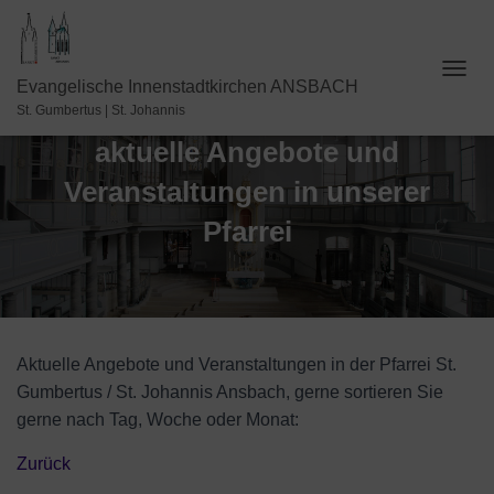
N
Evangelische Innenstadtkirchen ANSBACH
A
St. Gumbertus | St. Johannis
V
aktuelle Angebote und
I
G
Veranstaltungen in unserer
A
T
Pfarrei
I
O
N
U
M
S
C
Aktuelle Angebote und Veranstaltungen in der Pfarrei St.
H
Gumbertus / St. Johannis Ansbach, gerne sortieren Sie
A
gerne nach Tag, Woche oder Monat:
L
T
E
Zurück
N