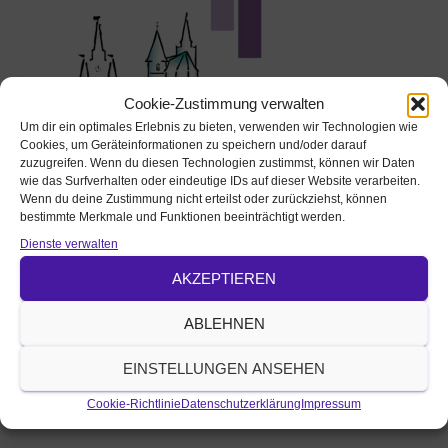
Cookie-Zustimmung verwalten
Um dir ein optimales Erlebnis zu bieten, verwenden wir Technologien wie
Cookies, um Geräteinformationen zu speichern und/oder darauf
zuzugreifen. Wenn du diesen Technologien zustimmst, können wir Daten
wie das Surfverhalten oder eindeutige IDs auf dieser Website verarbeiten.
Ansbach St. Gumbertus / St. Johannis
Wenn du deine Zustimmung nicht erteilst oder zurückziehst, können
bestimmte Merkmale und Funktionen beeinträchtigt werden.
Johann-Sebastian-Bach-Platz 5
Dienste verwalten
91522 Ansbach
AKZEPTIEREN
veranstaltungen.stadtkirchen-an@elkb.de
https://www.stadtkirchen-ansbach-evangelisch.de
ABLEHNEN
Tel. 0981-2681
EINSTELLUNGEN ANSEHEN
Fax 0981-9775213
Sie können den Kalender als iPhone-Besitzer auch als
Cookie-Richtlinie
Datenschutzerklärung
Impressum
iCal-
Feed HIER
abonnieren.