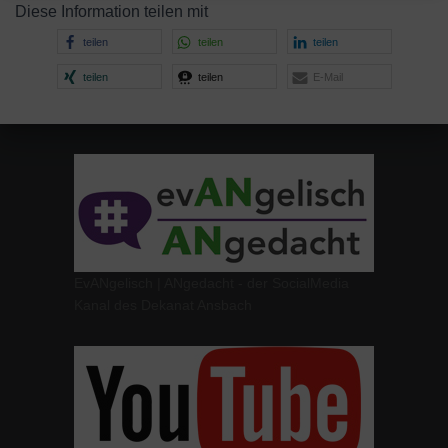
Diese Information teilen mit
teilen
teilen
teilen
teilen
teilen
E-Mail
EvANgelisch | ANgedacht - der SocialMedia
Kanal des Dekanat Ansbach