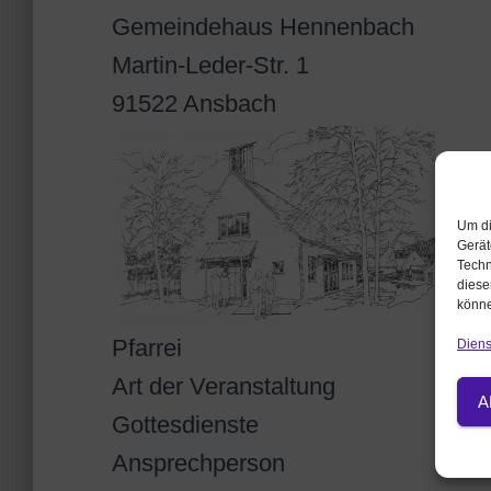
Gemeindehaus Hennenbach
Martin-Leder-Str. 1
91522 Ansbach
Um di
Gerät
Techn
diese
könne
Pfarrei
Diens
Art der Veranstaltung
A
Gottesdienste
Ansprechperson