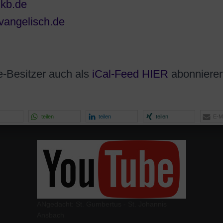
lkb.de
vangelisch.de
e-Besitzer auch als
iCal-
Feed HIER
abonnieren
teilen
teilen
teilen
E-Ma
ANgedacht: St. Gumbertus - St. Johannis
Ansbach