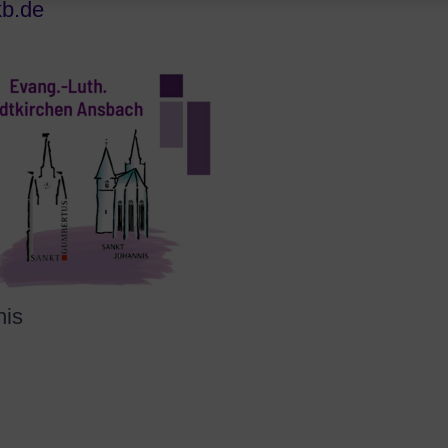
kb.de
nis