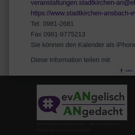
veranstaltungen.stadtkirchen-an@e
https://www.stadtkirchen-ansbach-e
Tel. 0981-2681
Fax 0981-9775213
Sie können den Kalender als iPhon
Diese Information teilen mit
teilen
EvANgelisch | ANgedacht - der SocialMedia
Kanal des Dekanat Ansbach