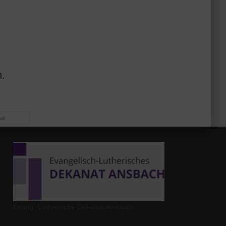
.
il
Evang.-Lutherische Dekanat Ansbach