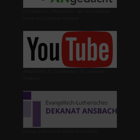
EvANgelisch | ANgedacht - der SocialMedia
Kanal des Dekanat Ansbach
ANgedacht: St. Gumbertus - St. Johannis
Ansbach
Evang.-Lutherische Dekanat Ansbach