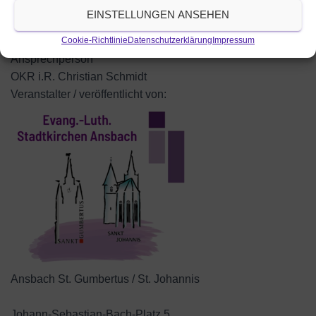
Musik: The Dornbirds
EINSTELLUNGEN ANSEHEN
Art der Veranstaltung
Gottesdienste
Cookie-Richtlinie
Datenschutzerklärung
Impressum
Ansprechperson
OKR i.R. Christian Schmidt
Veranstalter / veröffentlicht von:
Ansbach St. Gumbertus / St. Johannis
Johann-Sebastian-Bach-Platz 5