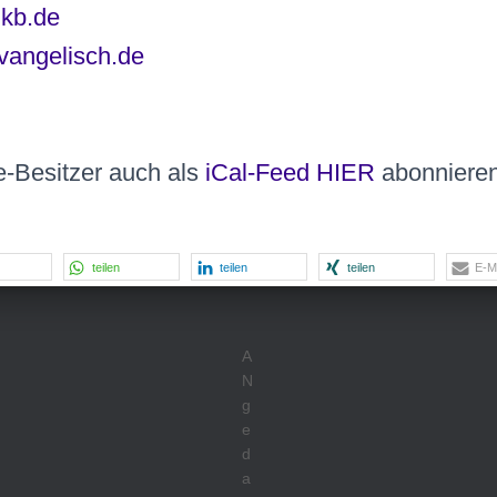
lkb.de
vangelisch.de
e-Besitzer auch als
iCal-
Feed HIER
abonnieren
teilen
teilen
teilen
E-Ma
A
N
g
e
d
a