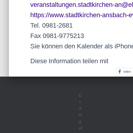
veranstaltungen.stadtkirchen-an@e
https://www.stadtkirchen-ansbach-e
Tel. 0981-2681
Fax 0981-9775213
Sie können den Kalender als iPhon
Diese Information teilen mit
teilen
E
v
A
N
g
el