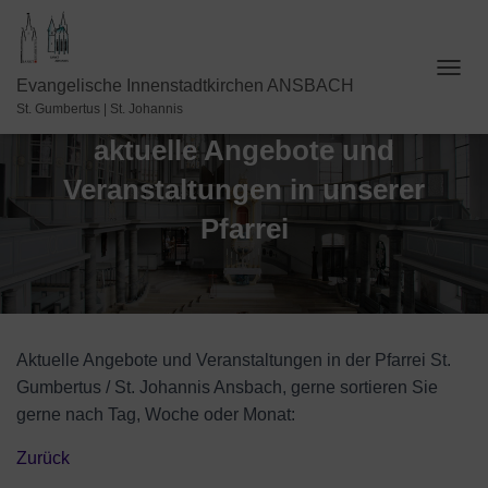
N
Evangelische Innenstadtkirchen ANSBACH
A
St. Gumbertus | St. Johannis
V
aktuelle Angebote und
I
G
Veranstaltungen in unserer
A
T
Pfarrei
I
O
N
U
M
S
C
Aktuelle Angebote und Veranstaltungen in der Pfarrei St.
H
Gumbertus / St. Johannis Ansbach, gerne sortieren Sie
A
gerne nach Tag, Woche oder Monat:
L
T
E
Zurück
N