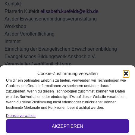
Kontakt
Pfarrerin Küfeldt
elisabeth.kuefeldt@elkb.de
Art der Erwachsenenbildungsveranstaltung
Workshop
Art der Veröffentlichung
Internet
Einrichtung der Evangelischen Erwachsenenbildung
Evangelisches Bildungswerk Ansbach e.V.
Veranstalter / veröffentlicht von:
Cookie-Zustimmung verwalten
Um dir ein optimales Erlebnis zu bieten, verwenden wir Technologien wie
Cookies, um Geräteinformationen zu speichern und/oder darauf
zuzugreifen. Wenn du diesen Technologien zustimmst, können wir Daten
wie das Surfverhalten oder eindeutige IDs auf dieser Website verarbeiten.
Wenn du deine Zustimmung nicht erteilst oder zurückziehst, können
bestimmte Merkmale und Funktionen beeinträchtigt werden.
Dienste verwalten
AKZEPTIEREN