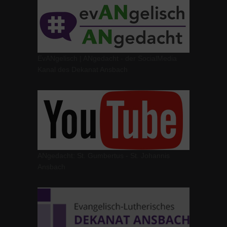
EvANgelisch | ANgedacht - der SocialMedia
Kanal des Dekanat Ansbach
ANgedacht: St. Gumbertus - St. Johannis
Ansbach