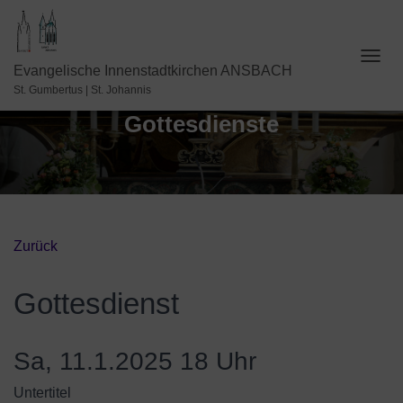
N
Evangelische Innenstadtkirchen ANSBACH
A
St. Gumbertus | St. Johannis
V
Gottesdienste
I
G
A
T
I
O
N
U
Zurück
M
S
C
Gottesdienst
H
A
L
Sa, 11.1.2025 18 Uhr
T
E
Untertitel
N