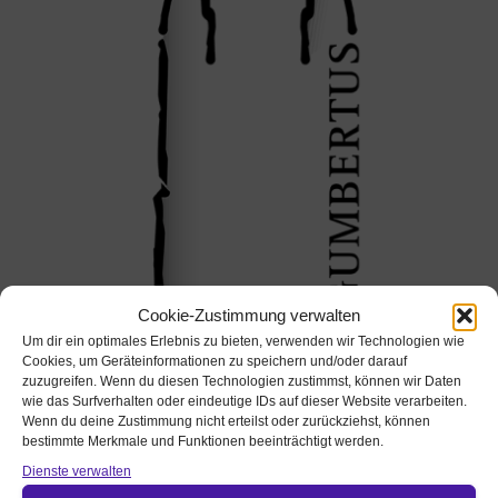
Cookie-Zustimmung verwalten
Um dir ein optimales Erlebnis zu bieten, verwenden wir Technologien wie
Cookies, um Geräteinformationen zu speichern und/oder darauf
Pfarramt St. Gumbertus - St. Johannis Ansbach
zuzugreifen. Wenn du diesen Technologien zustimmst, können wir Daten
Veranstalter / veröffentlicht von:
wie das Surfverhalten oder eindeutige IDs auf dieser Website verarbeiten.
Wenn du deine Zustimmung nicht erteilst oder zurückziehst, können
bestimmte Merkmale und Funktionen beeinträchtigt werden.
Dienste verwalten