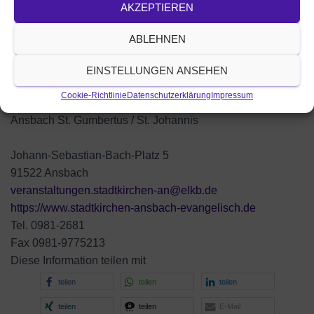
AKZEPTIEREN
ABLEHNEN
EINSTELLUNGEN ANSEHEN
Cookie-Richtlinie
Datenschutzerklärung
Impressum
Ansbach St. Gumbertus / St. Johannis
Johann-Sebastian-Bach-Platz 5
91522 Ansbach
veranstaltungen.stadtkirchen-an@elkb.de
https://www.stadtkirchen-ansbach-evangelisch.de
Tel. 0981-2681
Fax 0981-9775213
Diese Information teilen mit
teilen
teilen
teilen
teilen
teilen
E-Mail