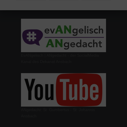
EvANgelisch | ANgedacht - der SocialMedia
Kanal des Dekanat Ansbach
ANgedacht: St. Gumbertus - St. Johannis
Ansbach