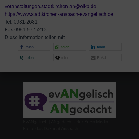
veranstaltungen.stadtkirchen-an@elkb.de
https://www.stadtkirchen-ansbach-evangelisch.de
Tel. 0981-2681
Fax 0981-9775213
Diese Information teilen mit
teilen
teilen
teilen
teilen
teilen
E-Mail
EvANgelisch | ANgedacht - der SocialMedia
Kanal des Dekanat Ansbach