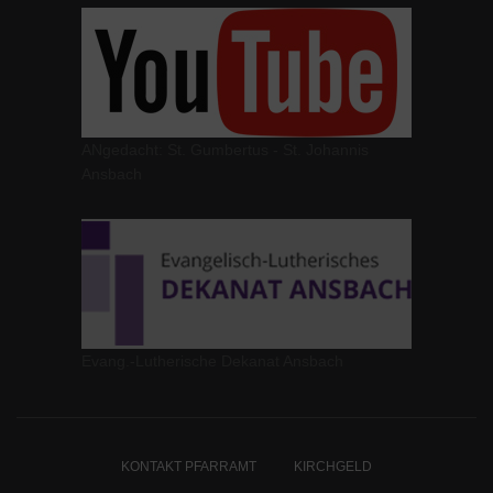
ANgedacht: St. Gumbertus - St. Johannis
Ansbach
Evang.-Lutherische Dekanat Ansbach
KONTAKT PFARRAMT
KIRCHGELD