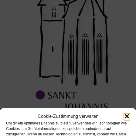
Pfarramt St. Gumbertus - St. Johannis Ansbach
Cookie-Zustimmung verwalten
Art der Veranstaltung
Um dir ein optimales Erlebnis zu bieten, verwenden wir Technologien wie
Cookies, um Geräteinformationen zu speichern und/oder darauf
Gottesdienste
zuzugreifen. Wenn du diesen Technologien zustimmst, können wir Daten