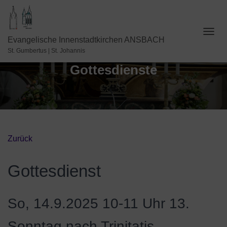
N
Evangelische Innenstadtkirchen ANSBACH
A
St. Gumbertus | St. Johannis
V
Gottesdienste
I
G
A
T
I
O
N
U
Zurück
M
S
C
Gottesdienst
H
A
L
So, 14.9.2025 10-11 Uhr
13.
T
E
N
Sonntag nach Trinitatis