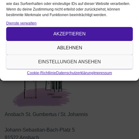
Ansprechperson
wie das Surfverhalten oder eindeutige IDs auf dieser Website verarbeiten.
Wenn du deine Zustimmung nicht erteilst oder zurückziehst, können
Dekan Dr. Büttner
bestimmte Merkmale und Funktionen beeinträchtigt werden.
Position
Dienste verwalten
Auf Karte anzeigen
Veranstalter / veröffentlicht von:
AKZEPTIEREN
ABLEHNEN
EINSTELLUNGEN ANSEHEN
Cookie-Richtlinie
Datenschutzerklärung
Impressum
Ansbach St. Gumbertus / St. Johannis
Johann-Sebastian-Bach-Platz 5
91522 Ansbach