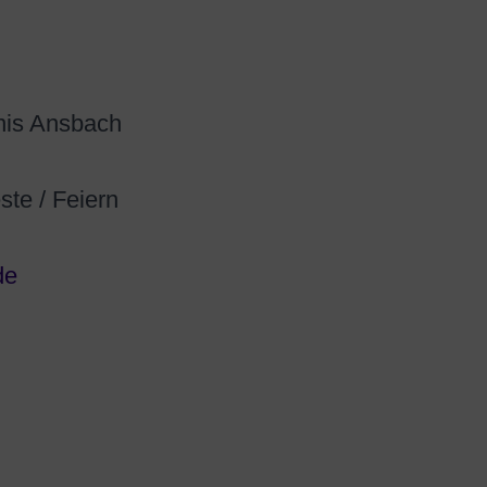
nnis Ansbach
ste / Feiern
de