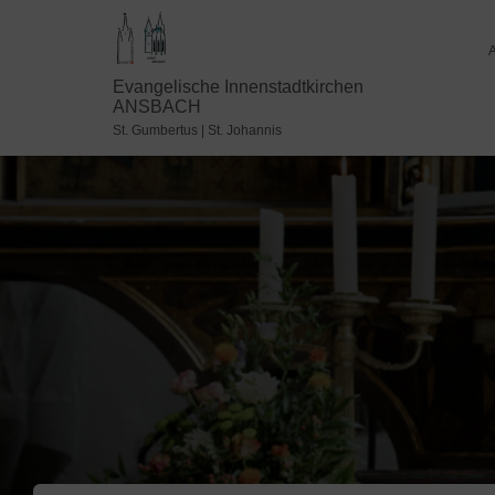
Evangelische Innenstadtkirchen
ANSBACH
St. Gumbertus | St. Johannis