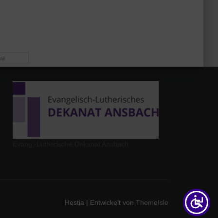
il
Evang.-Lutherische Dekanat Ansbach
Hestia | Entwickelt von
ThemeIsle