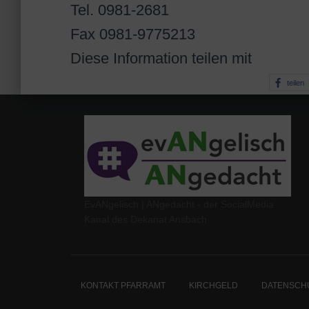
Tel. 0981-2681
Fax 0981-9775213
Diese Information teilen mit
teilen
EvANgelisch | ANgedacht - der SocialMedia
Kanal des Dekanat Ansbach
KONTAKT PFARRAMT
KIRCHGELD
DATENSCH