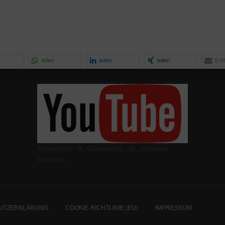
teilen
teilen
teilen
E-Ma
ANgedacht: St. Gumbertus - St. Johannis
Ansbach
UTZERKLÄRUNG
COOKIE-RICHTLINIE (EU)
IMPRESSUM