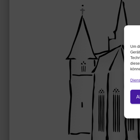
Um di
Gerät
Techn
diese
könne
Diens
A