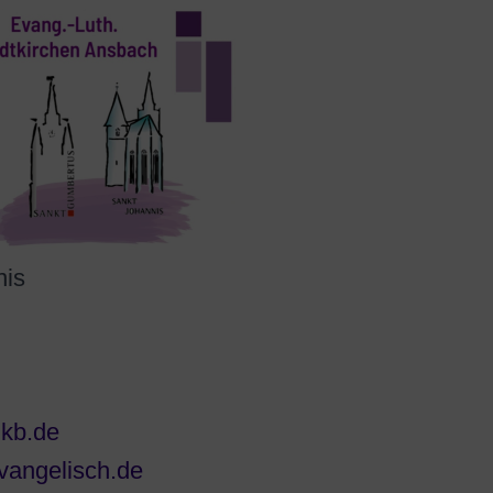
nis
lkb.de
vangelisch.de