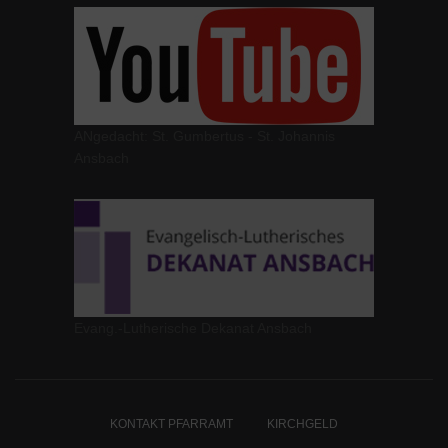
ANgedacht: St. Gumbertus - St. Johannis
Ansbach
Evang.-Lutherische Dekanat Ansbach
KONTAKT PFARRAMT
KIRCHGELD