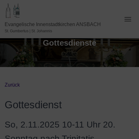
N
Evangelische Innenstadtkirchen ANSBACH
A
St. Gumbertus | St. Johannis
V
Gottesdienste
I
G
A
T
I
O
N
U
Zurück
M
S
C
Gottesdienst
H
A
L
So, 2.11.2025 10-11 Uhr
20.
T
E
N
Sonntag nach Trinitatis