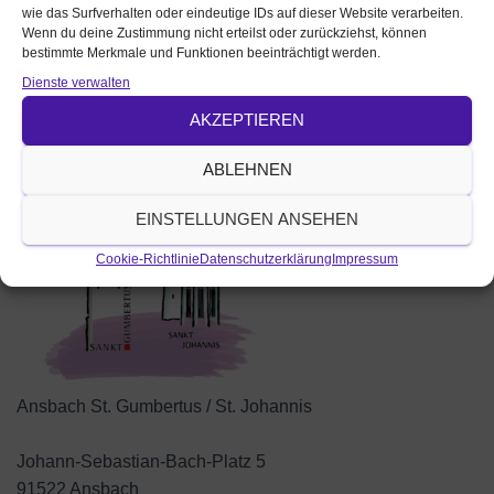
Ansprechperson
wie das Surfverhalten oder eindeutige IDs auf dieser Website verarbeiten.
Wenn du deine Zustimmung nicht erteilst oder zurückziehst, können
Dekan Dr. Büttner
bestimmte Merkmale und Funktionen beeinträchtigt werden.
Position
Dienste verwalten
Auf Karte anzeigen
Veranstalter / veröffentlicht von:
AKZEPTIEREN
ABLEHNEN
EINSTELLUNGEN ANSEHEN
Cookie-Richtlinie
Datenschutzerklärung
Impressum
Ansbach St. Gumbertus / St. Johannis
Johann-Sebastian-Bach-Platz 5
91522 Ansbach