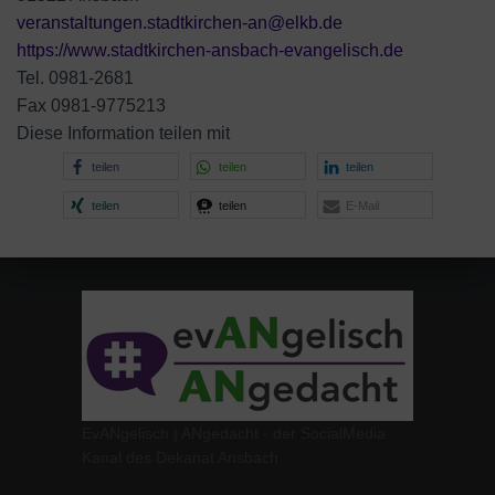
veranstaltungen.stadtkirchen-an@elkb.de
https://www.stadtkirchen-ansbach-evangelisch.de
Tel. 0981-2681
Fax 0981-9775213
Diese Information teilen mit
teilen
teilen
teilen
teilen
teilen
E-Mail
EvANgelisch | ANgedacht - der SocialMedia
Kanal des Dekanat Ansbach