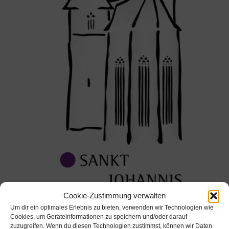
Pfarramt St. Gumbertus - St. Johannis Ansbach
Cookie-Zustimmung verwalten
Art der Veranstaltung
Um dir ein optimales Erlebnis zu bieten, verwenden wir Technologien wie
Cookies, um Geräteinformationen zu speichern und/oder darauf
Gottesdienste
zuzugreifen. Wenn du diesen Technologien zustimmst, können wir Daten