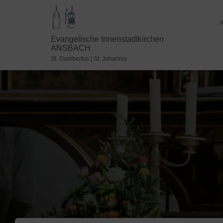
Evangelische Innenstadtkirchen
ANSBACH
St. Gumbertus | St. Johannis