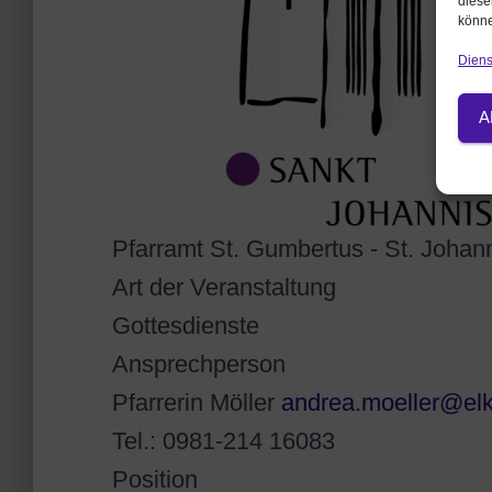
diese
könne
Diens
A
Pfarramt St. Gumbertus - St. Joha
Art der Veranstaltung
Gottesdienste
Ansprechperson
Pfarrerin Möller
andrea.moeller@el
Tel.: 0981-214 16083
Position