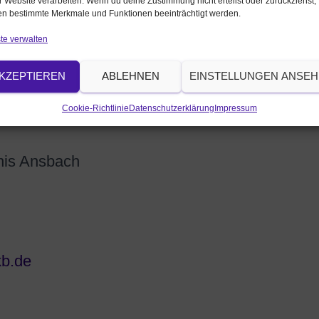
r Website verarbeiten. Wenn du deine Zustimmung nicht erteilst oder zurückziehst,
n bestimmte Merkmale und Funktionen beeinträchtigt werden.
te verwalten
KZEPTIEREN
ABLEHNEN
EINSTELLUNGEN ANSE
Cookie-Richtlinie
Datenschutzerklärung
Impressum
nnis Ansbach
kb.de