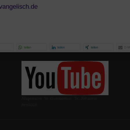
vangelisch.de
teilen
teilen
teilen
E-Ma
ANgedacht: St. Gumbertus - St. Johannis
Ansbach