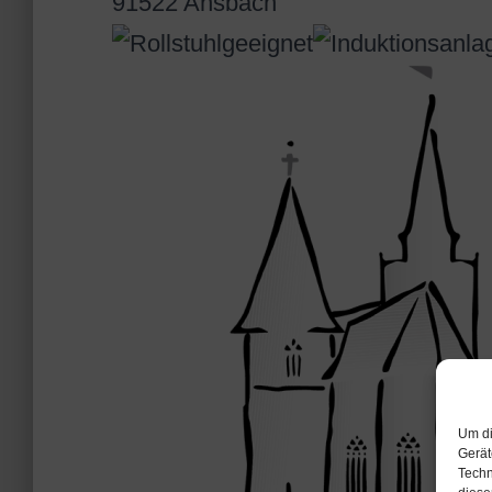
91522 Ansbach
Um di
Gerät
Techn