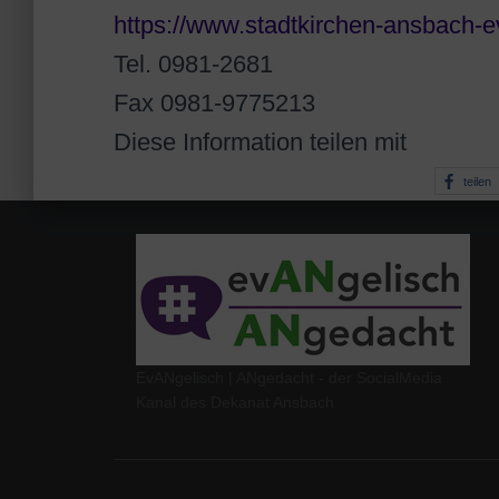
https://www.stadtkirchen-ansbach-e
Tel. 0981-2681
Fax 0981-9775213
Diese Information teilen mit
teilen
EvANgelisch | ANgedacht - der SocialMedia
Kanal des Dekanat Ansbach