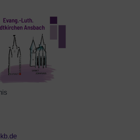
nis
lkb.de