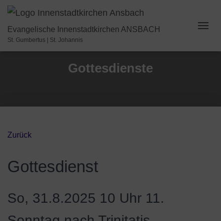
Evangelische Innenstadtkirchen ANSBACH
N
St. Gumbertus | St. Johannis
A
V
I
Gottesdienste
G
A
T
I
O
N
U
Zurück
M
S
C
Gottesdienst
H
A
L
T
So, 31.8.2025 10 Uhr
11.
E
N
Sonntag nach Trinitatis