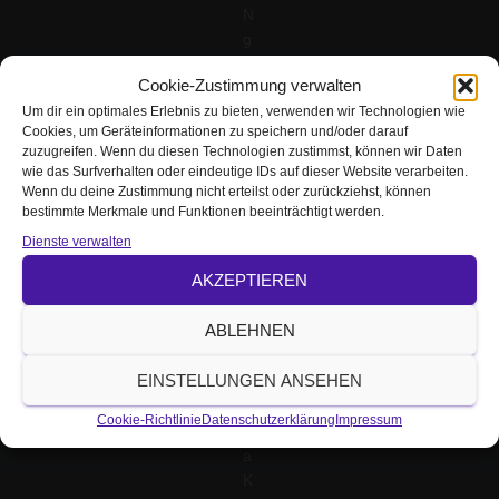
N
g
e
Cookie-Zustimmung verwalten
d
Um dir ein optimales Erlebnis zu bieten, verwenden wir Technologien wie
a
Cookies, um Geräteinformationen zu speichern und/oder darauf
c
zuzugreifen. Wenn du diesen Technologien zustimmst, können wir Daten
ht
wie das Surfverhalten oder eindeutige IDs auf dieser Website verarbeiten.
-
Wenn du deine Zustimmung nicht erteilst oder zurückziehst, können
d
bestimmte Merkmale und Funktionen beeinträchtigt werden.
e
Dienste verwalten
r
AKZEPTIEREN
S
o
ABLEHNEN
ci
al
EINSTELLUNGEN ANSEHEN
M
e
Cookie-Richtlinie
Datenschutzerklärung
Impressum
di
a
K