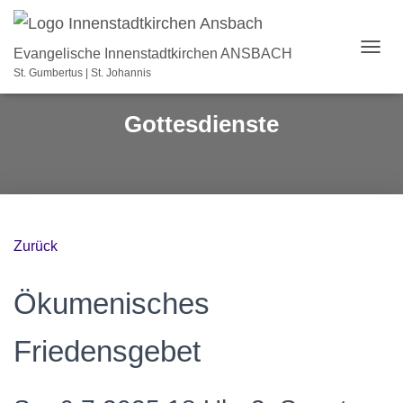
Evangelische Innenstadtkirchen ANSBACH
N
St. Gumbertus | St. Johannis
A
V
I
Gottesdienste
G
A
T
I
O
N
U
Zurück
M
S
C
Ökumenisches
H
A
L
Friedensgebet
T
E
N