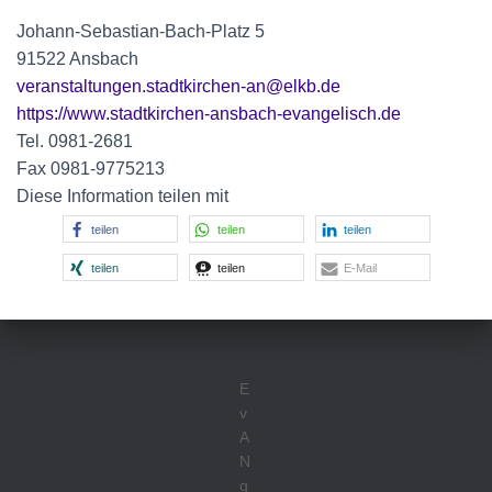
Johann-Sebastian-Bach-Platz 5
91522 Ansbach
veranstaltungen.stadtkirchen-an@elkb.de
https://www.stadtkirchen-ansbach-evangelisch.de
Tel. 0981-2681
Fax 0981-9775213
Diese Information teilen mit
teilen
teilen
teilen
teilen
teilen
E-Mail
E
v
A
N
g