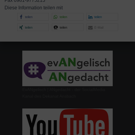
Fax 0981-9775213
Diese Information teilen mit
teilen
teilen
teilen
teilen
teilen
E-Mail
EvANgelisch | ANgedacht - der SocialMedia
Kanal des Dekanat Ansbach