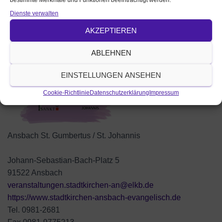
bestimmte Merkmale und Funktionen beeinträchtigt werden.
Veranstalter / veröffentlicht von:
Dienste verwalten
AKZEPTIEREN
ABLEHNEN
EINSTELLUNGEN ANSEHEN
Cookie-Richtlinie
Datenschutzerklärung
Impressum
Ansbach St. Gumbertus / St. Johannis
Johann-Sebastian-Bach-Platz 5
91522 Ansbach
veranstaltungen.stadtkirchen-an@elkb.de
https://www.stadtkirchen-ansbach-evangelisch.de
Tel. 0981-2681