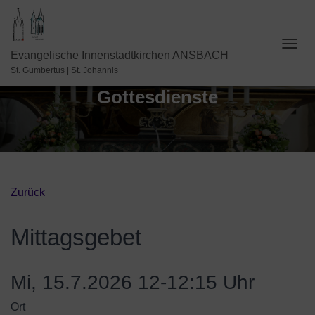
N
Evangelische Innenstadtkirchen ANSBACH
A
St. Gumbertus | St. Johannis
V
Gottesdienste
I
G
A
T
I
O
N
U
Zurück
M
S
C
Mittagsgebet
H
A
L
Mi, 15.7.2026 12-12:15 Uhr
T
E
Ort
N