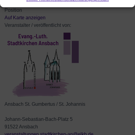
Pfarrer Englert und Dekan Dr. Büttner
Position
Auf Karte anzeigen
Veranstalter / veröffentlicht von:
Ansbach St. Gumbertus / St. Johannis
Johann-Sebastian-Bach-Platz 5
91522 Ansbach
veranstaltungen.stadtkirchen-an@elkb.de