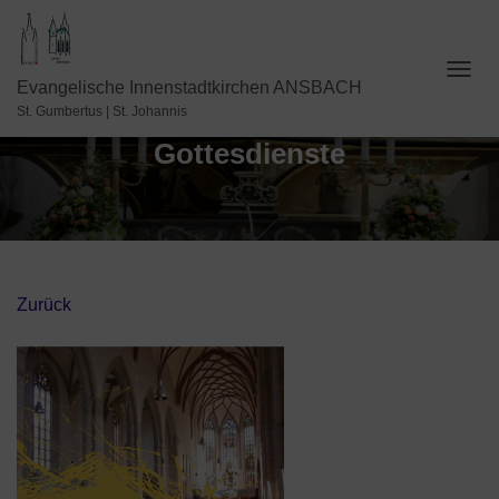
N
Evangelische Innenstadtkirchen ANSBACH
A
St. Gumbertus | St. Johannis
V
Gottesdienste
I
G
A
T
I
O
N
U
Zurück
M
S
C
H
A
L
T
E
N