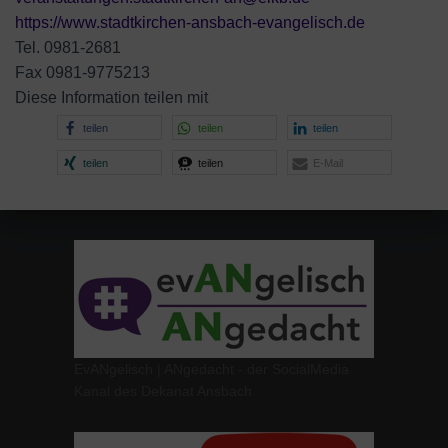
https://www.stadtkirchen-ansbach-evangelisch.de
Tel. 0981-2681
Fax 0981-9775213
Diese Information teilen mit
teilen
teilen
teilen
teilen
teilen
E-Mail
EvANgelisch | ANgedacht - der SocialMedia
Kanal des Dekanat Ansbach