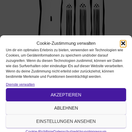
Cookie-Zustimmung verwalten
Um dir ein optimales Erlebnis zu bieten, verwenden wir Technologien wie
Cookies, um Geräteinformationen zu speichern und/oder darauf
zuzugreifen. Wenn du diesen Technologien zustimmst, können wir Daten
wie das Surfverhalten oder eindeutige IDs auf dieser Website verarbeiten.
Wenn du deine Zustimmung nicht erteilst oder zurückziehst, können
bestimmte Merkmale und Funktionen beeinträchtigt werden.
Pfarramt St. Gumbertus - St. Johannis Ansbach
Dienste verwalten
Ausführliche Beschreibung
AKZEPTIEREN
Gemeinsamer Auszug mit anschließender Feier auf der
Ziegenwiese
ABLEHNEN
Art der Veranstaltung
Gottesdienste; Konzerte / Theater / Musik
EINSTELLUNGEN ANSEHEN
Ansprechperson
Cookie-Richtlinie
Datenschutzerklärung
Impressum