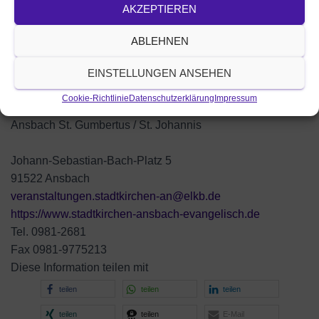
AKZEPTIEREN
ABLEHNEN
EINSTELLUNGEN ANSEHEN
Cookie-Richtlinie
Datenschutzerklärung
Impressum
Ansbach St. Gumbertus / St. Johannis
Johann-Sebastian-Bach-Platz 5
91522 Ansbach
veranstaltungen.stadtkirchen-an@elkb.de
https://www.stadtkirchen-ansbach-evangelisch.de
Tel. 0981-2681
Fax 0981-9775213
Diese Information teilen mit
teilen
teilen
teilen
teilen
teilen
E-Mail