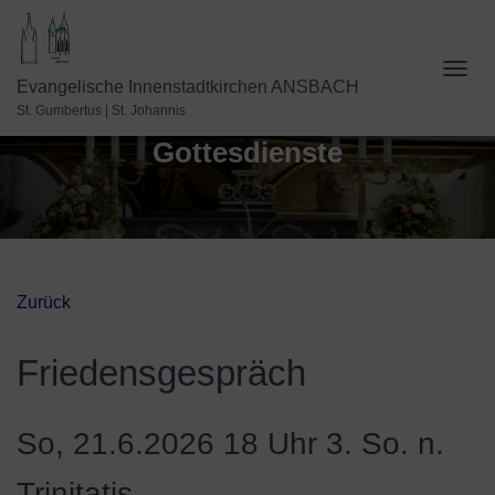
N
Evangelische Innenstadtkirchen ANSBACH
A
St. Gumbertus | St. Johannis
V
Gottesdienste
I
G
A
T
I
O
N
U
Zurück
M
S
C
Friedensgespräch
H
A
L
So, 21.6.2026 18 Uhr
3. So. n.
T
E
N
Trinitatis