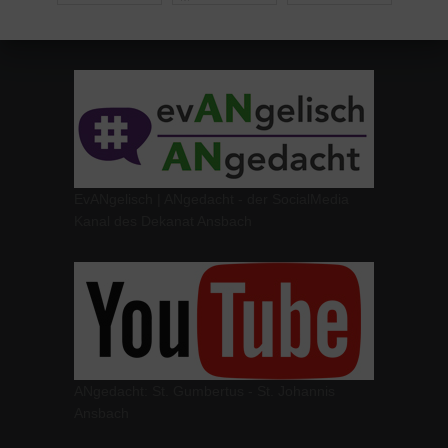
EvANgelisch | ANgedacht - der SocialMedia
Kanal des Dekanat Ansbach
ANgedacht: St. Gumbertus - St. Johannis
Ansbach