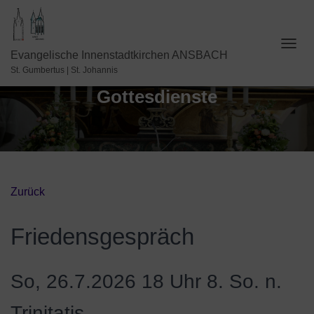
N
Evangelische Innenstadtkirchen ANSBACH
A
St. Gumbertus | St. Johannis
V
Gottesdienste
I
G
A
T
I
O
N
U
Zurück
M
S
C
Friedensgespräch
H
A
L
So, 26.7.2026 18 Uhr
8. So. n.
T
E
N
Trinitatis