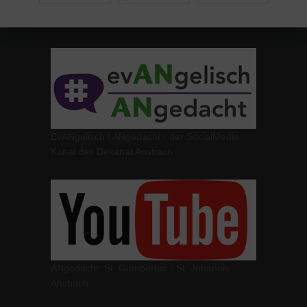
EvANgelisch | ANgedacht - der SocialMedia
Kanal des Dekanat Ansbach
ANgedacht: St. Gumbertus - St. Johannis
Ansbach