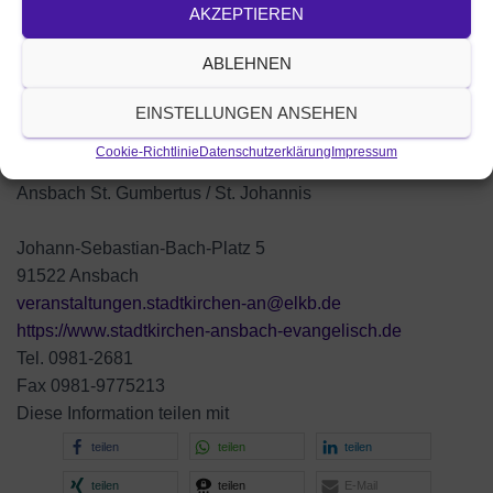
AKZEPTIEREN
ABLEHNEN
EINSTELLUNGEN ANSEHEN
Cookie-Richtlinie
Datenschutzerklärung
Impressum
Ansbach St. Gumbertus / St. Johannis
Johann-Sebastian-Bach-Platz 5
91522 Ansbach
veranstaltungen.stadtkirchen-an@elkb.de
https://www.stadtkirchen-ansbach-evangelisch.de
Tel. 0981-2681
Fax 0981-9775213
Diese Information teilen mit
teilen
teilen
teilen
teilen
teilen
E-Mail