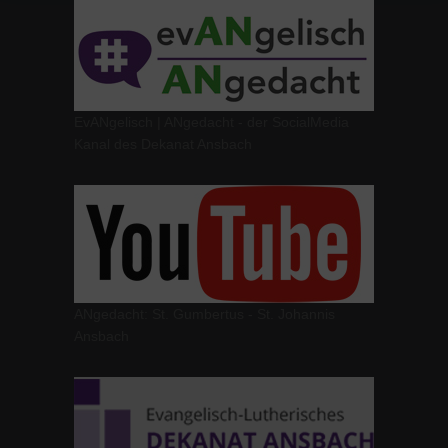
EvANgelisch | ANgedacht - der SocialMedia
Kanal des Dekanat Ansbach
ANgedacht: St. Gumbertus - St. Johannis
Ansbach