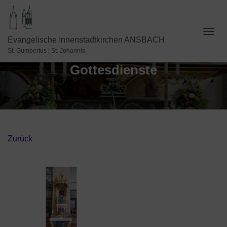
N
Evangelische Innenstadtkirchen ANSBACH
A
St. Gumbertus | St. Johannis
V
Gottesdienste
I
G
A
T
I
O
N
U
Zurück
M
S
C
H
A
L
T
E
N