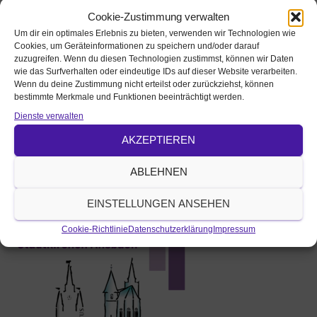
Cookie-Zustimmung verwalten
Um dir ein optimales Erlebnis zu bieten, verwenden wir Technologien wie
Cookies, um Geräteinformationen zu speichern und/oder darauf
zuzugreifen. Wenn du diesen Technologien zustimmst, können wir Daten
wie das Surfverhalten oder eindeutige IDs auf dieser Website verarbeiten.
Wenn du deine Zustimmung nicht erteilst oder zurückziehst, können
Pfarramt St. Gumbertus - St. Johannis Ansbach
bestimmte Merkmale und Funktionen beeinträchtigt werden.
Art der Veranstaltung
Dienste verwalten
Gottesdienste
AKZEPTIEREN
Ansprechperson
Pfarrer Englert
oliver.englert@elkb.de
ABLEHNEN
0981/2681
Veranstalter / veröffentlicht von:
EINSTELLUNGEN ANSEHEN
Cookie-Richtlinie
Datenschutzerklärung
Impressum