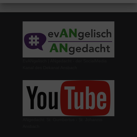
EvANgelisch | ANgedacht - der SocialMedia
Kanal des Dekanat Ansbach
ANgedacht: St. Gumbertus - St. Johannis
Ansbach