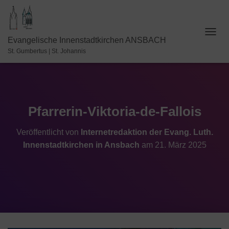
N
Evangelische Innenstadtkirchen ANSBACH
A
St. Gumbertus | St. Johannis
V
I
G
A
T
I
Pfarrerin-Viktoria-de-Fallois
O
N
Veröffentlicht von
Internetredaktion der Evang. Luth.
U
Innenstadtkirchen in Ansbach
am
21. März 2025
M
S
C
H
A
L
T
E
N