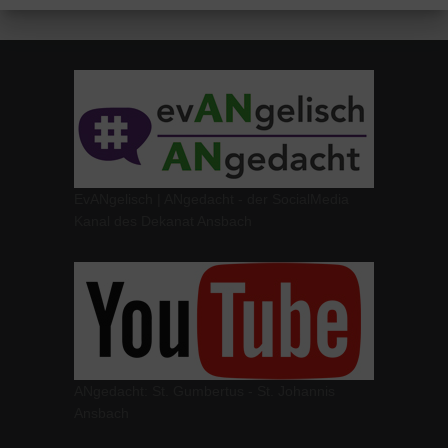
EvANgelisch | ANgedacht - der SocialMedia
Kanal des Dekanat Ansbach
ANgedacht: St. Gumbertus - St. Johannis
Ansbach