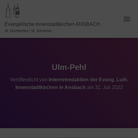
N
Evangelische Innenstadtkirchen ANSBACH
A
St. Gumbertus | St. Johannis
V
I
G
A
T
I
Ulm-Pehl
O
N
Veröffentlicht von
Internetredaktion der Evang. Luth.
U
Innenstadtkirchen in Ansbach
am
31. Juli 2023
M
S
C
H
A
L
T
E
N