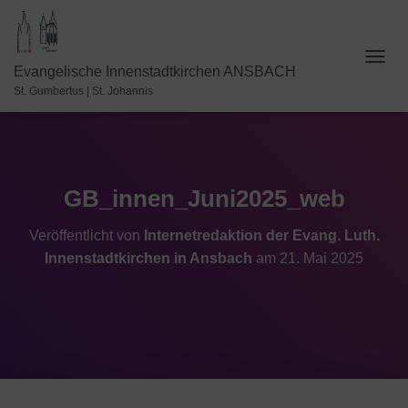
N
Evangelische Innenstadtkirchen ANSBACH
A
St. Gumbertus | St. Johannis
V
I
G
A
T
I
GB_innen_Juni2025_web
O
N
Veröffentlicht von
Internetredaktion der Evang. Luth.
U
Innenstadtkirchen in Ansbach
am
21. Mai 2025
M
S
C
H
A
L
T
E
N