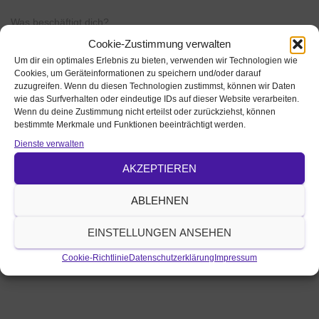
Was beschäftigt dich?
Cookie-Zustimmung verwalten
Um dir ein optimales Erlebnis zu bieten, verwenden wir Technologien wie
Cookies, um Geräteinformationen zu speichern und/oder darauf
zuzugreifen. Wenn du diesen Technologien zustimmst, können wir Daten
wie das Surfverhalten oder eindeutige IDs auf dieser Website verarbeiten.
Wenn du deine Zustimmung nicht erteilst oder zurückziehst, können
bestimmte Merkmale und Funktionen beeinträchtigt werden.
Name, E-Mail-Adresse und Website in diesem Browser für
meinen nächsten Kommentar speichern.
Dienste verwalten
AKZEPTIEREN
ABLEHNEN
EINSTELLUNGEN ANSEHEN
Cookie-Richtlinie
Datenschutzerklärung
Impressum