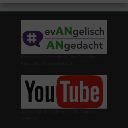
EvANgelisch | ANgedacht - der SocialMedia
Kanal des Dekanat Ansbach
ANgedacht: St. Gumbertus - St. Johannis
Ansbach