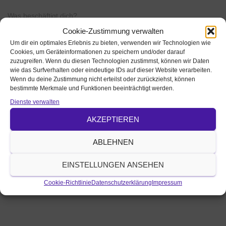
Was beschäftigt dich?
Cookie-Zustimmung verwalten
Um dir ein optimales Erlebnis zu bieten, verwenden wir Technologien wie
Cookies, um Geräteinformationen zu speichern und/oder darauf
zuzugreifen. Wenn du diesen Technologien zustimmst, können wir Daten
wie das Surfverhalten oder eindeutige IDs auf dieser Website verarbeiten.
Wenn du deine Zustimmung nicht erteilst oder zurückziehst, können
bestimmte Merkmale und Funktionen beeinträchtigt werden.
Name, E-Mail-Adresse und Website in diesem Browser für
meinen nächsten Kommentar speichern.
Dienste verwalten
AKZEPTIEREN
ABLEHNEN
EINSTELLUNGEN ANSEHEN
Cookie-Richtlinie
Datenschutzerklärung
Impressum