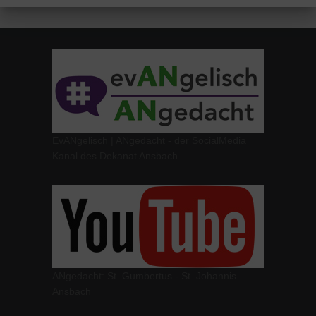
EvANgelisch | ANgedacht - der SocialMedia
Kanal des Dekanat Ansbach
ANgedacht: St. Gumbertus - St. Johannis
Ansbach