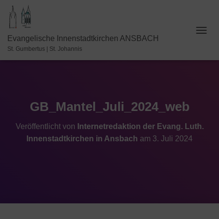
N
Evangelische Innenstadtkirchen ANSBACH
A
St. Gumbertus | St. Johannis
V
I
G
A
T
I
GB_Mantel_Juli_2024_web
O
N
Veröffentlicht von
Internetredaktion der Evang. Luth.
U
Innenstadtkirchen in Ansbach
am
3. Juli 2024
M
S
C
H
A
L
T
E
N