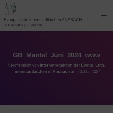
N
Evangelische Innenstadtkirchen ANSBACH
A
St. Gumbertus | St. Johannis
V
I
G
A
T
I
GB_Mantel_Juni_2024_www
O
N
Veröffentlicht von
Internetredaktion der Evang. Luth.
U
Innenstadtkirchen in Ansbach
am
20. Mai 2024
M
S
C
H
A
L
T
E
N