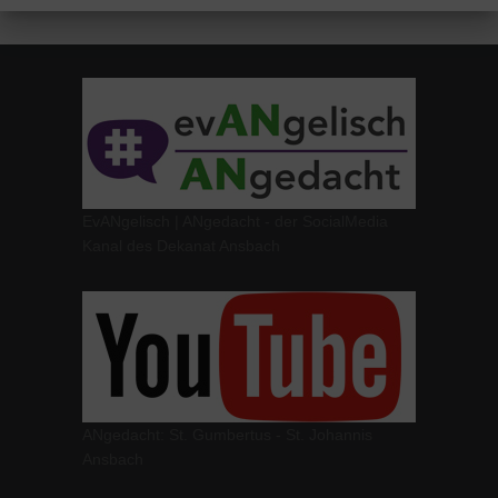
EvANgelisch | ANgedacht - der SocialMedia
Kanal des Dekanat Ansbach
ANgedacht: St. Gumbertus - St. Johannis
Ansbach