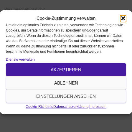
Was beschäftigt dich?
Cookie-Zustimmung verwalten
Um dir ein optimales Erlebnis zu bieten, verwenden wir Technologien wie
Cookies, um Geräteinformationen zu speichern und/oder darauf
zuzugreifen. Wenn du diesen Technologien zustimmst, können wir Daten
wie das Surfverhalten oder eindeutige IDs auf dieser Website verarbeiten.
Wenn du deine Zustimmung nicht erteilst oder zurückziehst, können
bestimmte Merkmale und Funktionen beeinträchtigt werden.
Name, E-Mail-Adresse und Website in diesem Browser für
meinen nächsten Kommentar speichern.
Dienste verwalten
AKZEPTIEREN
ABLEHNEN
EINSTELLUNGEN ANSEHEN
Cookie-Richtlinie
Datenschutzerklärung
Impressum