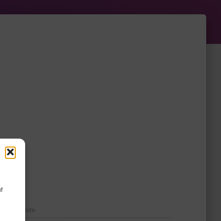
f
Website