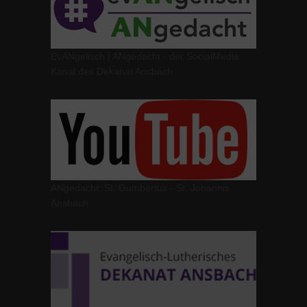
EvANgelisch | ANgedacht - der SocialMedia
Kanal des Dekanat Ansbach
ANgedacht: St. Gumbertus - St. Johannis
Ansbach