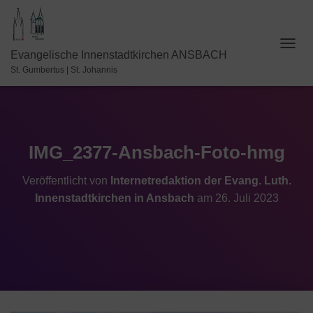
N
Evangelische Innenstadtkirchen ANSBACH
A
St. Gumbertus | St. Johannis
V
I
G
A
T
I
IMG_2377-Ansbach-Foto-hmg
O
N
Veröffentlicht von
Internetredaktion der Evang. Luth.
U
Innenstadtkirchen in Ansbach
am
26. Juli 2023
M
S
C
H
A
L
T
E
N