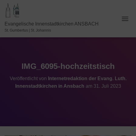
N
Evangelische Innenstadtkirchen ANSBACH
A
St. Gumbertus | St. Johannis
V
I
G
A
T
I
IMG_6095-hochzeitstisch
O
N
Veröffentlicht von
Internetredaktion der Evang. Luth.
U
Innenstadtkirchen in Ansbach
am
31. Juli 2023
M
S
C
H
A
L
T
E
N