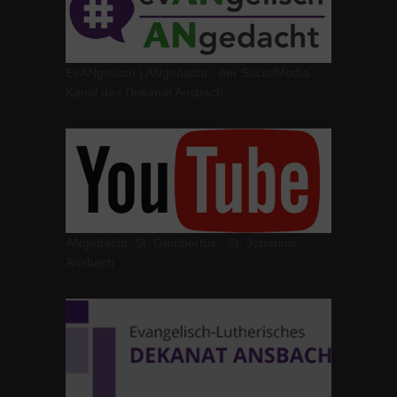
EvANgelisch | ANgedacht - der SocialMedia
Kanal des Dekanat Ansbach
ANgedacht: St. Gumbertus - St. Johannis
Ansbach