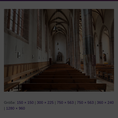
Größe:
150 × 150
|
300 × 225
|
750 × 563
|
750 × 563
|
360 × 240
|
1280 × 960