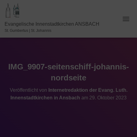
N
Evangelische Innenstadtkirchen ANSBACH
A
St. Gumbertus | St. Johannis
V
I
G
A
T
I
IMG_9907-seitenschiff-johannis-
O
nordseite
N
U
M
Veröffentlicht von
Internetredaktion der Evang. Luth.
S
Innenstadtkirchen in Ansbach
am
29. Oktober 2023
C
H
A
L
T
E
N