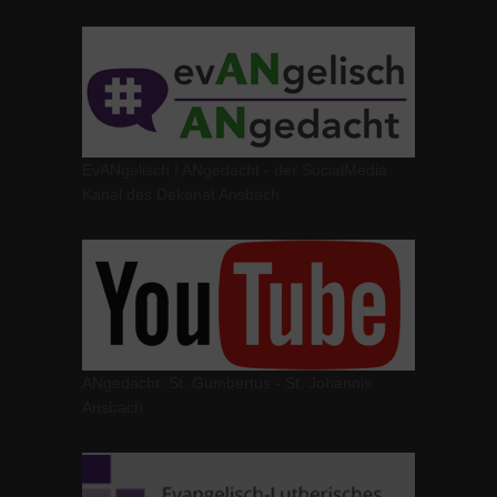
EvANgelisch | ANgedacht - der SocialMedia
Kanal des Dekanat Ansbach
ANgedacht: St. Gumbertus - St. Johannis
Ansbach