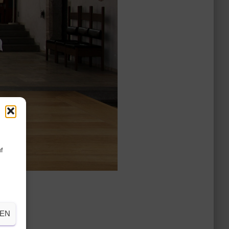
f
HEN