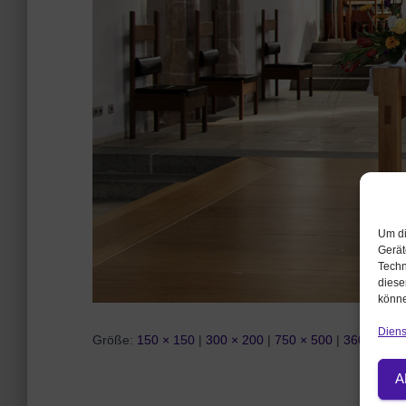
Um di
Gerät
Techn
diese
könne
Diens
Größe:
150 × 150
|
300 × 200
|
750 × 500
|
360 × 240
A