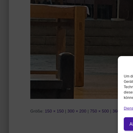
Um di
Gerät
Techn
diese
könne
Diens
Größe:
150 × 150
|
300 × 200
|
750 × 500
|
360 × 240
A