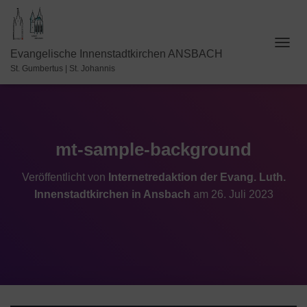
N
Evangelische Innenstadtkirchen ANSBACH
A
St. Gumbertus | St. Johannis
V
I
G
A
T
I
mt-sample-background
O
N
Veröffentlicht von
Internetredaktion der Evang. Luth.
U
Innenstadtkirchen in Ansbach
am
26. Juli 2023
M
S
C
H
A
L
T
E
N