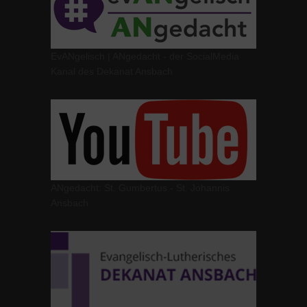
EvANgelisch | ANgedacht - der SocialMedia
Kanal des Dekanat Ansbach
ANgedacht: St. Gumbertus - St. Johannis
Ansbach