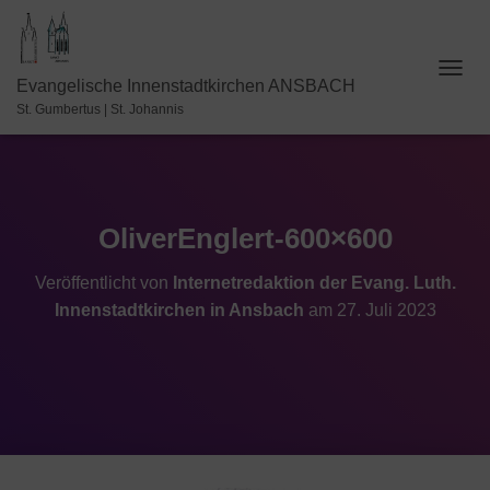
N
Evangelische Innenstadtkirchen ANSBACH
A
St. Gumbertus | St. Johannis
V
I
G
A
T
I
OliverEnglert-600×600
O
N
Veröffentlicht von
Internetredaktion der Evang. Luth.
U
Innenstadtkirchen in Ansbach
am
27. Juli 2023
M
S
C
H
A
L
T
E
N