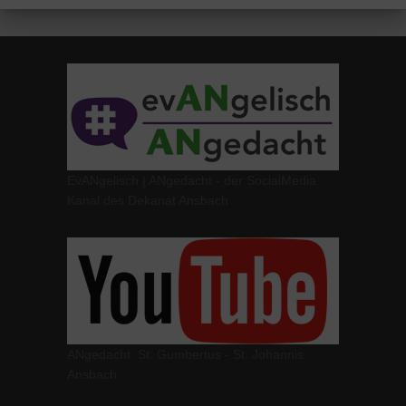
EvANgelisch | ANgedacht - der SocialMedia
Kanal des Dekanat Ansbach
ANgedacht: St. Gumbertus - St. Johannis
Ansbach