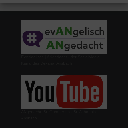
EvANgelisch | ANgedacht - der SocialMedia
Kanal des Dekanat Ansbach
ANgedacht: St. Gumbertus - St. Johannis
Ansbach