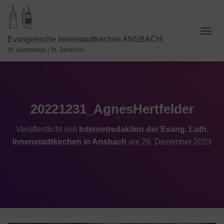
N
Evangelische Innenstadtkirchen ANSBACH
A
St. Gumbertus | St. Johannis
V
I
G
A
T
I
20221231_AgnesHertfelder
O
N
Veröffentlicht von
Internetredaktion der Evang. Luth.
U
Innenstadtkirchen in Ansbach
am
29. Dezember 2023
M
S
C
H
A
L
T
E
N