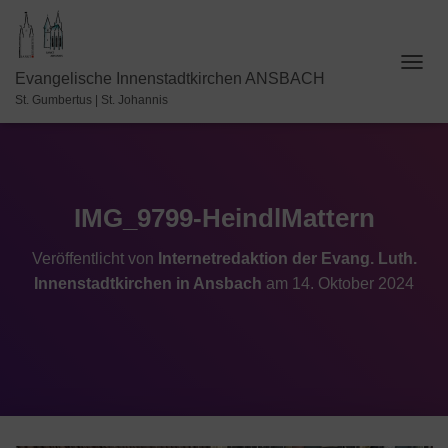
N
Evangelische Innenstadtkirchen ANSBACH
A
St. Gumbertus | St. Johannis
V
I
G
A
T
I
IMG_9799-HeindlMattern
O
N
Veröffentlicht von
Internetredaktion der Evang. Luth.
U
Innenstadtkirchen in Ansbach
am
14. Oktober 2024
M
S
C
H
A
L
T
E
N