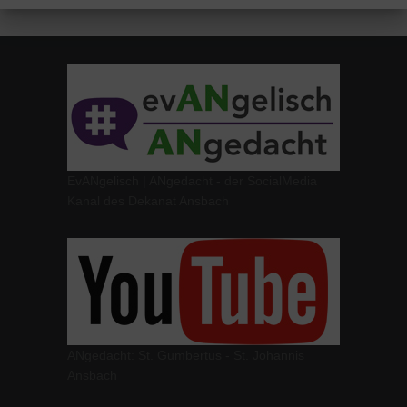
EvANgelisch | ANgedacht - der SocialMedia
Kanal des Dekanat Ansbach
ANgedacht: St. Gumbertus - St. Johannis
Ansbach