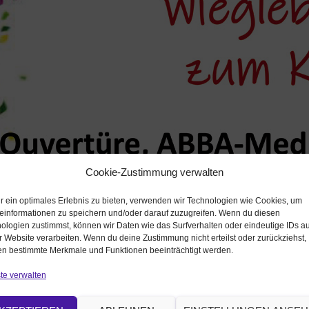
Cookie-Zustimmung verwalten
r ein optimales Erlebnis zu bieten, verwenden wir Technologien wie Cookies, um
einformationen zu speichern und/oder darauf zuzugreifen. Wenn du diesen
ologien zustimmst, können wir Daten wie das Surfverhalten oder eindeutige IDs au
r Website verarbeiten. Wenn du deine Zustimmung nicht erteilst oder zurückziehst,
n bestimmte Merkmale und Funktionen beeinträchtigt werden.
te verwalten
|
1024 × 749