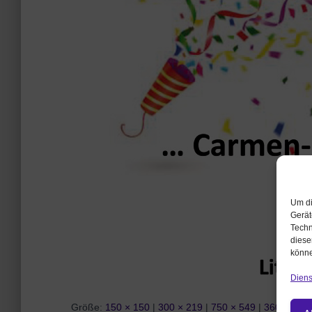
Um di
Gerät
Techn
diese
könne
Diens
Größe:
150 × 150
|
300 × 219
|
750 × 549
|
360 × 240