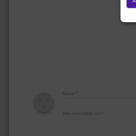
A
Name
*
Was beschäftigt dich?