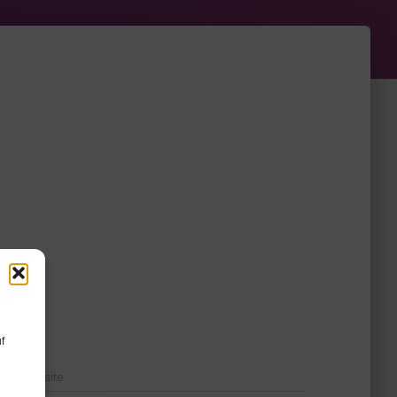
f
Website